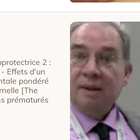
rotectrice 2 :
 - Effets d'un
entale pondéré
rnelle [The
ns prématurés