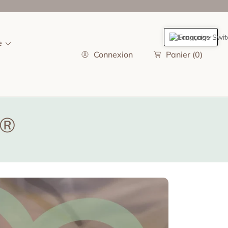
Français
e
Connexion
Panier
(0)
G®