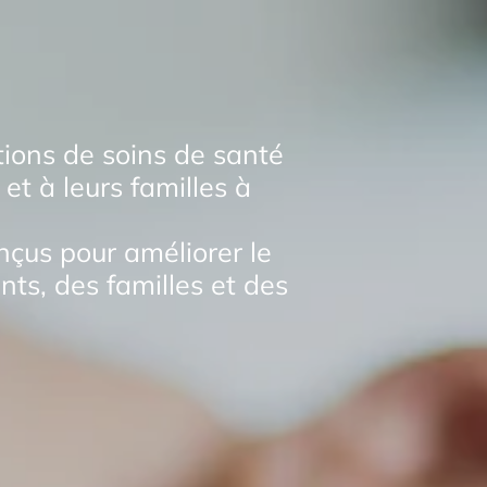
tions de soins de santé
et à leurs familles à
nçus pour améliorer le
ents, des familles et des