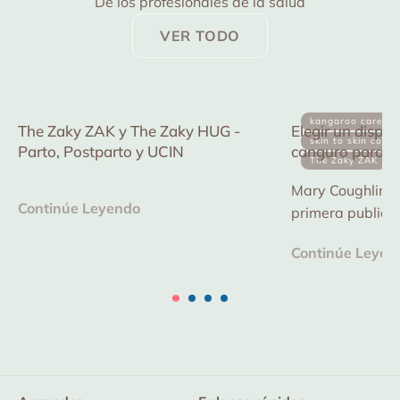
De los profesionales de la salud
VER TODO
kangaroo care
The Zaky ZAK y The Zaky HUG -
Elegir un dispos
skin to skin conta
Parto, Postparto y UCIN
canguro para el
The Zaky ZAK
de la Calidad e
Mary Coughlin es
Continúe Leyendo
primera publicac
dispositivo de 
Continúe Leyen
reducir los riesg
mejorar...