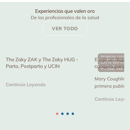
Experiencias que valen oro
De los profesionales de la salud
VER TODO
kangaroo care
The Zaky ZAK y The Zaky HUG -
Elegir un dispos
skin to skin conta
Parto, Postparto y UCIN
canguro para el
The Zaky ZAK
de la Calidad e
Mary Coughlin es
Continúe Leyendo
primera publicac
dispositivo de 
Continúe Leyen
reducir los riesg
mejorar...