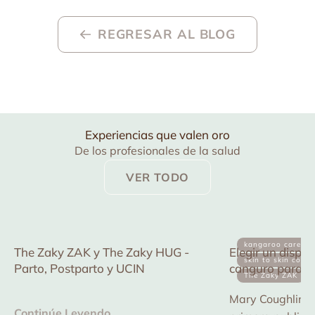
REGRESAR AL BLOG
Experiencias que valen oro
De los profesionales de la salud
VER TODO
kangaroo care
The Zaky ZAK y The Zaky HUG -
Elegir un dispos
skin to skin conta
Parto, Postparto y UCIN
canguro para el
The Zaky ZAK
de la Calidad e
Mary Coughlin es
Continúe Leyendo