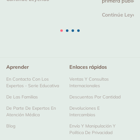
primera publicac
dispositivo de 
Continúe Leyen
reducir los riesg
mejorar...
Aprender
Enlaces rápidos
En Contacto Con Los
Ventas Y Consultas
Expertos - Serie Educativa
Internacionales
De Las Familias
Descuentos Por Cantidad
De Parte De Expertos En
Devoluciones E
Atención Médica
Intercambios
Blog
Envío Y Manipulación Y
Política De Privacidad