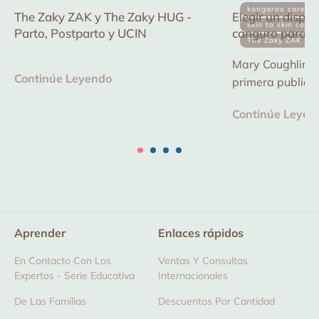
kangaroo care
The Zaky ZAK y The Zaky HUG -
Elegir un dispos
skin to skin conta
Parto, Postparto y UCIN
canguro para el
The Zaky ZAK
de la Calidad e
Mary Coughlin es
Continúe Leyendo
primera publicac
dispositivo de 
Continúe Leyen
reducir los riesg
mejorar...
Aprender
Enlaces rápidos
En Contacto Con Los
Ventas Y Consultas
Expertos - Serie Educativa
Internacionales
De Las Familias
Descuentos Por Cantidad